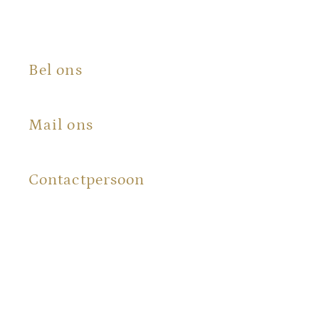
Bel ons
+31 (0) 6 100 573 50
Mail ons
info@certificaatopmaat.nl
Contactpersoon
Renée Bergman