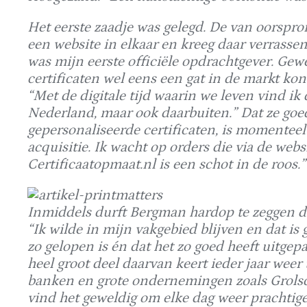
Het eerste zaadje was gelegd. De van oorspr
een website in elkaar en kreeg daar verrass
was mijn eerste officiële opdrachtgever. Gew
certificaten wel eens een gat in de markt ko
“Met de digitale tijd waarin we leven vind ik d
Nederland, maar ook daarbuiten.” Dat ze goed
gepersonaliseerde certificaten, is momenteel 
acquisitie. Ik wacht op orders die via de w
Certificaatopmaat.nl is een schot in de roos.”
Inmiddels durft Bergman hardop te zeggen da
“Ik wilde in mijn vakgebied blijven en dat is 
zo gelopen is én dat het zo goed heeft uitgep
heel groot deel daarvan keert ieder jaar weer 
banken en grote ondernemingen zoals Grolsch
vind het geweldig om elke dag weer prachtige