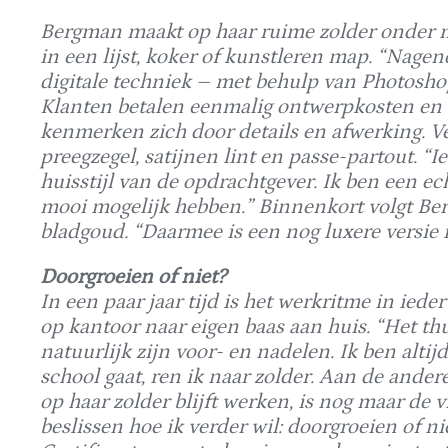
Bergman maakt op haar ruime zolder onder m
in een lijst, koker of kunstleren map. “Nagen
digitale techniek – met behulp van Photoshop
Klanten betalen eenmalig ontwerpkosten en 
kenmerken zich door details en afwerking. Vel
preegzegel, satijnen lint en passe-partout. “I
huisstijl van de opdrachtgever. Ik ben een ech
mooi mogelijk hebben.” Binnenkort volgt Be
bladgoud. “Daarmee is een nog luxere versie mo
Doorgroeien of niet?
In een paar jaar tijd is het werkritme in iede
op kantoor naar eigen baas aan huis. “Het th
natuurlijk zijn voor- en nadelen. Ik ben alti
school gaat, ren ik naar zolder. Aan de ander
op haar zolder blijft werken, is nog maar de v
beslissen hoe ik verder wil: doorgroeien of n