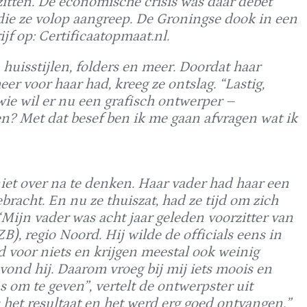
zitten. De economische crisis was daar debet
die ze volop aangreep. De Groningse dook in een
jf op: Certificaatopmaat.nl.
huisstijlen, folders en meer. Doordat haar
r voor haar had, kreeg ze ontslag. “Lastig,
wie wil er nu een grafisch ontwerper –
n? Met dat besef ben ik me gaan afvragen wat ik
iet over na te denken. Haar vader had haar een
bracht. En nu ze thuiszat, had ze tijd om zich
“Mijn vader was acht jaar geleden voorzitter van
 regio Noord. Hij wilde de officials eens in
d voor niets en krijgen meestal ook weinig
ond hij. Daarom vroeg bij mij iets moois en
 om te geven”, vertelt de ontwerpster uit
et resultaat en het werd erg goed ontvangen.”