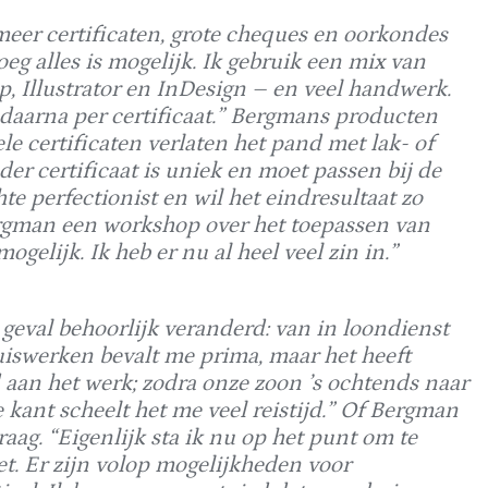
eer certificaten, grote cheques en oorkondes
oeg alles is mogelijk. Ik gebruik een mix van
, Illustrator en InDesign – en veel handwerk.
daarna per certificaat.” Bergmans producten
e certificaten verlaten het pand met lak- of
eder certificaat is uniek en moet passen bij de
te perfectionist en wil het eindresultaat zo
rgman een workshop over het toepassen van
gelijk. Ik heb er nu al heel veel zin in.”
r geval behoorlijk veranderd: van in loondienst
uiswerken bevalt me prima, maar het heeft
jd aan het werk; zodra onze zoon ’s ochtends naar
e kant scheelt het me veel reistijd.” Of Bergman
raag. “Eigenlijk sta ik nu op het punt om te
iet. Er zijn volop mogelijkheden voor