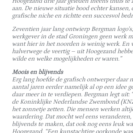
Hoogezand drie jaar geleden ineens thuis te 
aan. De nieuwe situatie bood echter kansen, 
grafische niche en richtte een succesvol bedri
Zeventien jaar lang ontwierp Bergman logo’s, 
werkgever in de stad Groningen geen werk mee
want hier in het noorden is weinig werk. En 
halverwege de veertig – uit Hoogezand hebbe
wilde en welke mogelijkheden er waren.”
Moois en blijvends
Erg lang hoefde de grafisch ontwerper daar n
aantal jaren eerder namelijk al op een idee ge
daar meer in te verdiepen. Bergman legt uit: 
de Koninklijke Nederlandse Zwembond (KNZB),
het zonnetje zetten. Die mensen werken altij
waardering. Dat mocht wel eens veranderen, v
blijvends te maken, dat ook nog eens leuk was
Hoogezand. “Een kunstachtige oorkonde was h