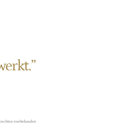
Portfolio
Over ons
Blog
Contact
erkt.”
45
e rechten voorbehouden