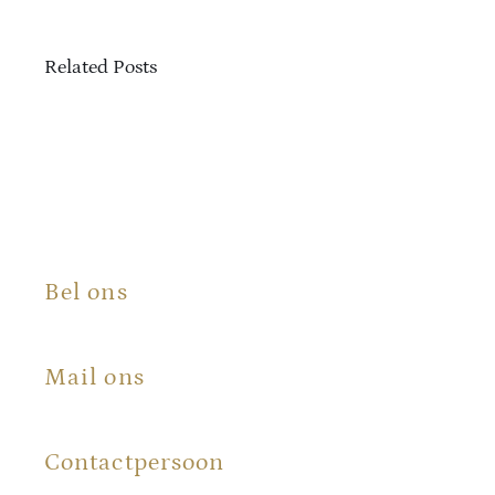
Related Posts
Bel ons
+31 (0) 6 100 573 50
Mail ons
info@certificaatopmaat.nl
Contactpersoon
Renée Bergman