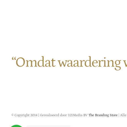
“Omdat waardering w
Verlengde Veenlaan 11
9621 TP Slochteren
KVK
011529
© Copyright 2014 | Gerealiseerd door 321Media BV
The Branding Store
| All