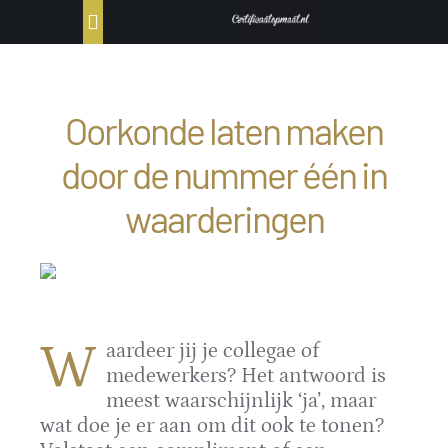
Ga
Toggle
naar
Navigation
inhoud
Home
Oorkonde laten maken
Producten
door de nummer één in
Portfolio
waarderingen
Bestellen
Contact
W
aardeer jij je collegae of
medewerkers? Het antwoord is
meest waarschijnlijk ‘ja’, maar
wat doe je er aan om dit ook te tonen?