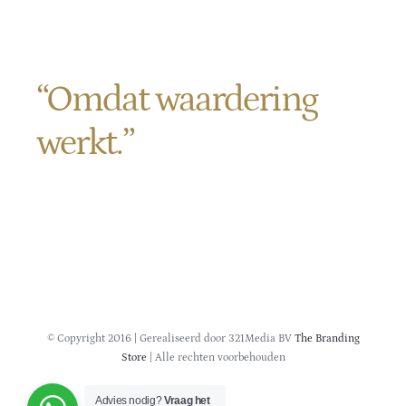
Contact
“Omdat waardering
werkt.”
Verlengde Veenlaan 11
9621 TP Slochteren
KVK
01152945
© Copyright 2016 | Gerealiseerd door 321Media BV
The Branding
Store
| Alle rechten voorbehouden
Advies nodig?
Vraag het