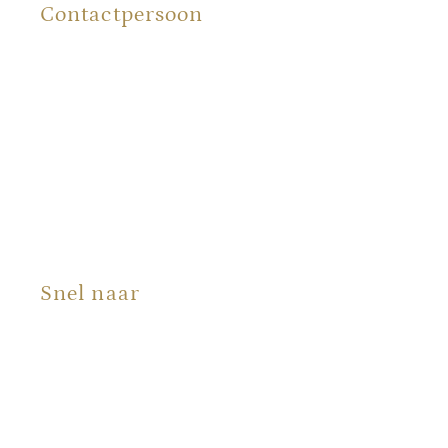
Contactpersoon
Renée Bergman
Snel naar
Producten
Portfolio
Over ons
Blog