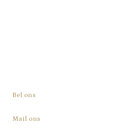
Bel ons
+31 (0) 6 100 573 50
Mail ons
info@certificaatopmaat.nl